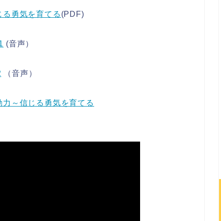
じる勇気を育てる
(PDF)
1
(音声）
2
（音声）
動力～信じる勇気を育てる