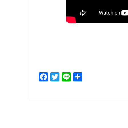
F
T
Li
共
a
wi
n
有
c
tt
e
e
er
b
o