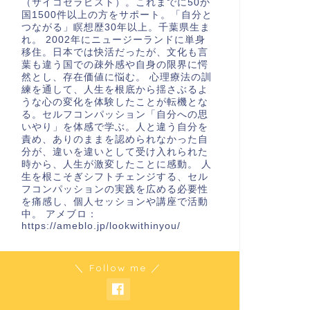
（サイコセラピスト）。これまでに50か
国1500件以上の方をサポート。「自分と
つながる」瞑想歴30年以上。千葉県生ま
れ。 2002年にニュージーランドに単身
移住。日本では快活だったが、文化も言
葉も違う国での疎外感や自身の限界に愕
然とし、存在価値に悩む。 心理療法の訓
練を通して、人生を根底から揺さぶるよ
うな心の変化を体験したことが転機とな
る。セルフコンパッション「自分への思
いやり」を体感で学ぶ。人と違う自分を
責め、ありのままを認められなかった自
分が、違いを違いとして受け入れられた
時から、人生が激変したことに感動。 人
生を根こそぎシフトチェンジする、セル
フコンパッションの実践を広める必要性
を痛感し、個人セッションや講座で活動
中。 アメブロ：
https://ameblo.jp/lookwithinyou/
＼ Follow me ／