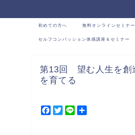
初めての方へ
無料オンラインセミナ
セルフコンパッション体感講座＆セミナー
第13回 望む人生を
を育てる
F
T
Li
共
a
wi
n
有
c
tt
e