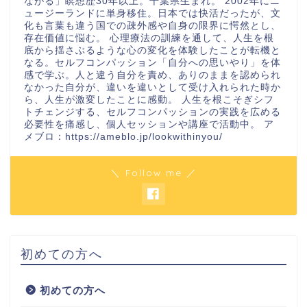
ながる」瞑想歴30年以上。千葉県生まれ。 2002年にニ
ュージーランドに単身移住。日本では快活だったが、文
化も言葉も違う国での疎外感や自身の限界に愕然とし、
存在価値に悩む。 心理療法の訓練を通して、人生を根
底から揺さぶるような心の変化を体験したことが転機と
なる。セルフコンパッション「自分への思いやり」を体
感で学ぶ。人と違う自分を責め、ありのままを認められ
なかった自分が、違いを違いとして受け入れられた時か
ら、人生が激変したことに感動。 人生を根こそぎシフ
トチェンジする、セルフコンパッションの実践を広める
必要性を痛感し、個人セッションや講座で活動中。 ア
メブロ：https://ameblo.jp/lookwithinyou/
＼ Follow me ／
初めての方へ
初めての方へ